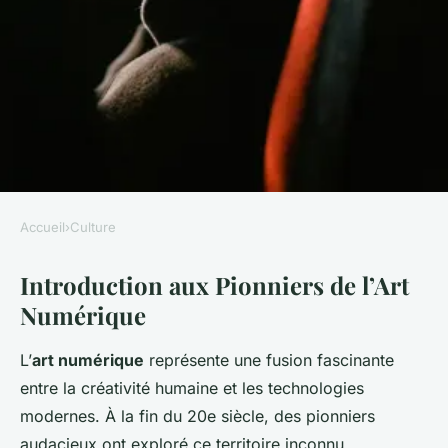
Accueil
›
Culture
CULTURE
Introduction aux Pionniers de l’Art
Top Influences dans l'Art
Numérique
Numérique : Les Pionniers
Contemporains
L’
art numérique
représente une fusion fascinante
entre la créativité humaine et les technologies
Raphaël
•
22 avril 2025
•
5 min de lecture
modernes. À la fin du 20e siècle, des pionniers
audacieux ont exploré ce territoire inconnu,